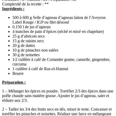
Complexité de la recette : **
Ingrédients :
500 à 600 g Selle d’agneau d’agneau laiton de l’Aveyron
Label Rouge / IGP ou filet désossé
0.150 l de jus d’agneau
4 tranches de pain d’épices (séché et mixé en chapelure)
25 g d’abricots secs
15 g de raisins secs
20 g de dattes
10 g de pistaches non salées
30 g de noisettes
1⁄2 cuillère à café de Coriandre graine, cannelle, gingembre,
curcuma
1 cuillère à café de Raz-el-Hannut
Beurre
Préparation :
1 – Mélanger les épices en poudre. Torréfier 2/3 des épices dans une
poêle chaude sans matière grasse. Ajouter le jus d’agneau, saler et
réduire aux 2/3.
2 – Tailler les 3⁄4 des fruits secs en dés, mixer le reste. Concasser et
torréfier les pistaches et noisettes. Réaliser une farce en mélangeant