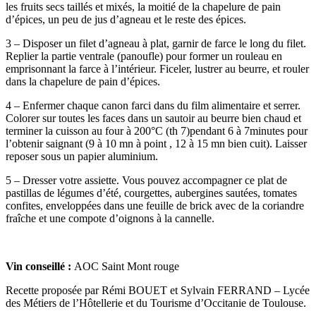
les fruits secs taillés et mixés, la moitié de la chapelure de pain
d’épices, un peu de jus d’agneau et le reste des épices.
3 – Disposer un filet d’agneau à plat, garnir de farce le long du filet.
Replier la partie ventrale (panoufle) pour former un rouleau en
emprisonnant la farce à l’intérieur. Ficeler, lustrer au beurre, et rouler
dans la chapelure de pain d’épices.
4 – Enfermer chaque canon farci dans du film alimentaire et serrer.
Colorer sur toutes les faces dans un sautoir au beurre bien chaud et
terminer la cuisson au four à 200°C (th 7)pendant 6 à 7minutes pour
l’obtenir saignant (9 à 10 mn à point , 12 à 15 mn bien cuit). Laisser
reposer sous un papier aluminium.
5 – Dresser votre assiette. Vous pouvez accompagner ce plat de
pastillas de légumes d’été, courgettes, aubergines sautées, tomates
confites, enveloppées dans une feuille de brick avec de la coriandre
fraîche et une compote d’oignons à la cannelle.
Vin conseillé :
AOC Saint Mont rouge
Recette proposée par Rémi BOUET et Sylvain FERRAND – Lycée
des Métiers de l’Hôtellerie et du Tourisme d’Occitanie de Toulouse.