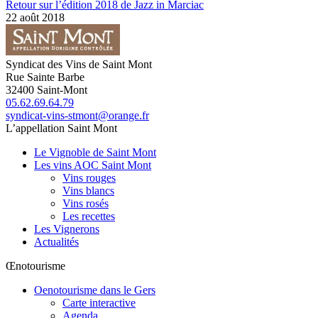
Retour sur l’édition 2018 de Jazz in Marciac
22 août 2018
Syndicat des Vins de Saint Mont
Rue Sainte Barbe
32400
Saint-Mont
05.62.69.64.79
syndicat-vins-stmont@orange.fr
L’appellation Saint Mont
Le Vignoble de Saint Mont
Les vins AOC Saint Mont
Vins rouges
Vins blancs
Vins rosés
Les recettes
Les Vignerons
Actualités
Œnotourisme
Oenotourisme dans le Gers
Carte interactive
Agenda