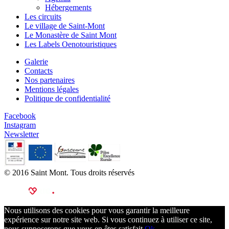
Hébergements
Les circuits
Le village de Saint-Mont
Le Monastère de Saint Mont
Les Labels Oenotouristiques
Galerie
Contacts
Nos partenaires
Mentions légales
Politique de confidentialité
Facebook
Instagram
Newsletter
© 2016 Saint Mont. Tous droits réservés
Nous utilisons des cookies pour vous garantir la meilleure
expérience sur notre site web. Si vous continuez à utiliser ce site,
nous supposerons que vous en êtes satisfait.
Ok