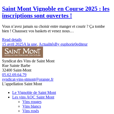
Saint Mont Vignoble en Course 2025 : les
inscriptions sont ouvertes !
Vous n’avez jamais su choisir entre manger et courir ? Ça tombe
bien ! Chaussez vos baskets et venez nous…
Read details
15 avril 2025
A la une
,
Actualités
By
euphorie0editeur
Syndicat des Vins de Saint Mont
Rue Sainte Barbe
32400
Saint-Mont
05.62.69.64.79
syndicat-vins-stmont@orange.fr
L’appellation Saint Mont
Le Vignoble de Saint Mont
Les vins AOC Saint Mont
Vins rouges
Vins blancs
Vins rosés