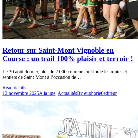
Retour sur Saint-Mont Vignoble en
Course : un trail 100% plaisir et terroir !
Le 30 août dernier, plus de 2 000 coureurs ont foulé les routes et
sentiers de Saint-Mont à l’occasion de…
Read details
13 novembre 2025
A la une
,
Actualités
By
euphorie0editeur