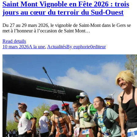
Saint Mont Vignoble en Fête 2026 : trois
jours au cœur du terroir du Sud-Ouest
Du 27 au 29 mars 2026, le vignoble de Saint-Mont dans le Gers se
met à l’honneur à l’occasion de Saint Mont…
Read details
10 mars 2026
A la une
,
Actualités
By
euphorie0editeur