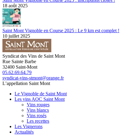
Saint Mont Vignoble en Course 2025 : inscriptions closes !
18 août 2025
Saint Mont Vignoble en Course 2025 : Le 9 km est complet !
10 juillet 2025
Syndicat des Vins de Saint Mont
Rue Sainte Barbe
32400
Saint-Mont
05.62.69.64.79
syndicat-vins-stmont@orange.fr
L’appellation Saint Mont
Le Vignoble de Saint Mont
Les vins AOC Saint Mont
Vins rouges
Vins blancs
Vins rosés
Les recettes
Les Vignerons
Actualités